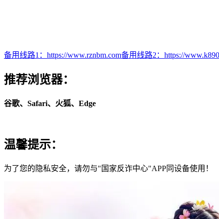
备用线路
1
：
https://www.rznbm.com
备用线路
2
：
https://www.k89
推荐浏览器：
谷歌、Safari、火狐、Edge
温馨提示：
为了您的隐私安全，请勿与"国家反诈中心"APP同设备使用！