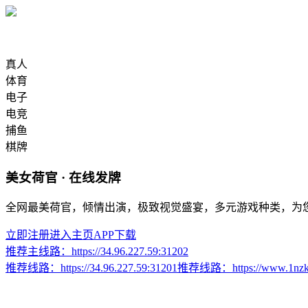
真人
体育
电子
电竞
捕鱼
棋牌
美女荷官 · 在线发牌
全网最美荷官，倾情出演，极致视觉盛宴，多元游戏种类，为
立即注册
进入主页
APP下载
推荐主线路：
https://34.96.227.59:31202
推荐线路：
https://34.96.227.59:31201
推荐线路：
https://www.1nz