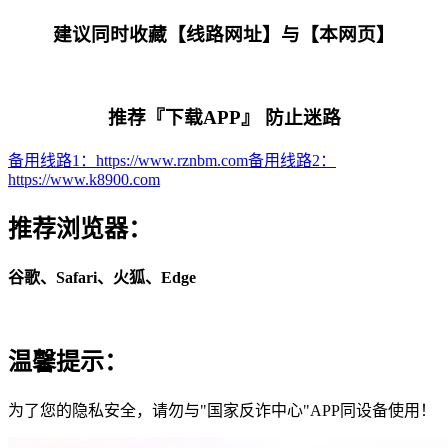
建议同时收藏【线路网址】与【本网页】
推荐『下载APP』 防止迷路
备用线路
1
：
https://www.rznbm.com
备用线路
2
：
https://www.k8900.com
推荐浏览器：
谷歌、Safari、火狐、Edge
温馨提示：
为了您的隐私安全，请勿与"国家反诈中心"APP同设备使用！