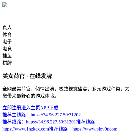
真人
体育
电子
电竞
捕鱼
棋牌
美女荷官 · 在线发牌
全网最美荷官，倾情出演，极致视觉盛宴，多元游戏种类，为
您带来最舒心的游戏体验。
立即注册
进入主页
APP下载
推荐主线路：
https://34.96.227.59:31202
推荐线路：
https://34.96.227.59:31201
推荐线路：
https://www.1nzkex.com
推荐线路：
https://www.plov9r.com