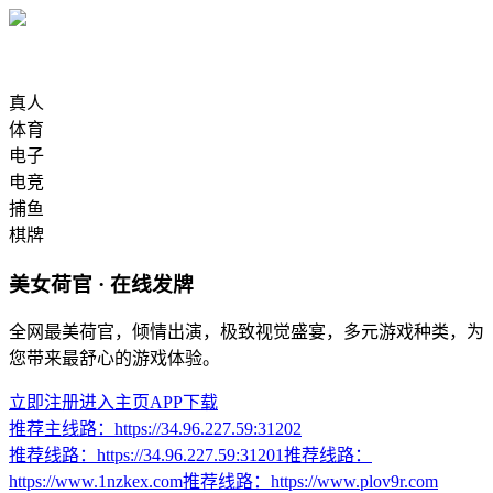
真人
体育
电子
电竞
捕鱼
棋牌
美女荷官 · 在线发牌
全网最美荷官，倾情出演，极致视觉盛宴，多元游戏种类，为
您带来最舒心的游戏体验。
立即注册
进入主页
APP下载
推荐主线路：
https://34.96.227.59:31202
推荐线路：
https://34.96.227.59:31201
推荐线路：
https://www.1nzkex.com
推荐线路：
https://www.plov9r.com