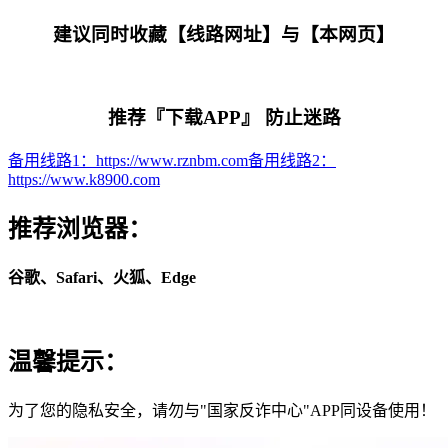
建议同时收藏【线路网址】与【本网页】
推荐『下载APP』 防止迷路
备用线路
1
：
https://www.rznbm.com
备用线路
2
：
https://www.k8900.com
推荐浏览器：
谷歌、Safari、火狐、Edge
温馨提示：
为了您的隐私安全，请勿与"国家反诈中心"APP同设备使用！