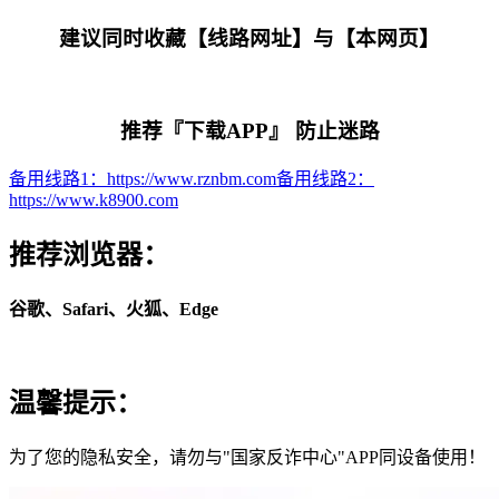
建议同时收藏【线路网址】与【本网页】
推荐『下载APP』 防止迷路
备用线路
1
：
https://www.rznbm.com
备用线路
2
：
https://www.k8900.com
推荐浏览器：
谷歌、Safari、火狐、Edge
温馨提示：
为了您的隐私安全，请勿与"国家反诈中心"APP同设备使用！