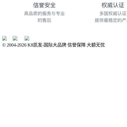
© 2004-
2026
K8凯发-国际大品牌 信誉保障 大额无忧