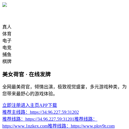
真人
体育
电子
电竞
捕鱼
棋牌
美女荷官 · 在线发牌
全网最美荷官，倾情出演，极致视觉盛宴，多元游戏种类，为
您带来最舒心的游戏体验。
立即注册
进入主页
APP下载
推荐主线路：
https://34.96.227.59:31202
推荐线路：
https://34.96.227.59:31201
推荐线路：
https://www.1nzkex.com
推荐线路：
https://www.plov9r.com